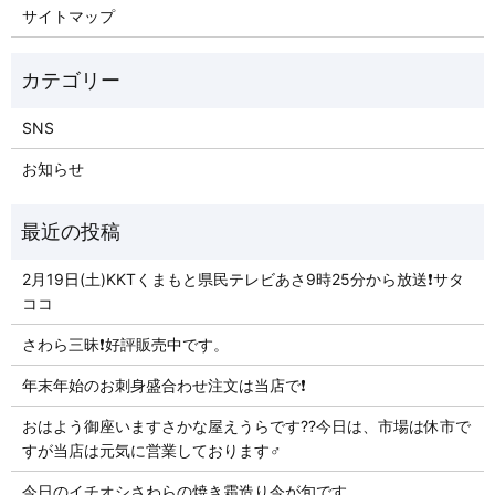
サイトマップ
SNS
お知らせ
2月19日(土)KKTくまもと県民テレビあさ9時25分から放送❗️サタ
ココ
さわら三昧❗️好評販売中です。
年末年始のお刺身盛合わせ注文は当店で❗️
おはよう御座いますさかな屋えうらです??今日は、市場は休市で
すが当店は元気に営業しております‍♂️
今日のイチオシ️さわらの焼き霜造り今が旬です。