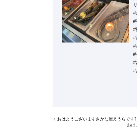
#
#
#
おはようございますさかな屋えうらです??
おは