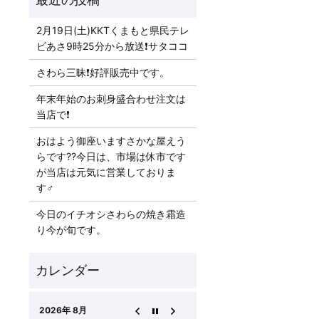
2月19日(土)KKTくまもと県民テレ
ビあさ9時25分から放送❗️サタココ
さわら三昧❗️好評販売中です。
年末年始のお刺身盛合わせ注文は
当店で❗️
おはよう御座いますさかな屋えう
らです??今日は、市場は休市です
が当店は元気に営業しておりま
す‍♂️
今日のイチオシ️さわらの焼き霜造
り今が旬です。
2026年 8月